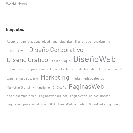
World News
Etiquetas
Agencia
agenciadepublicidad
agenciadigital
Brand
businessplanning
Diseño Corporativo
desarrolloweb
DiseñoWeb
Diseño Grafico
DiseñoLimpio
ecommerce
Emprededores
EspacioEnBlanco
estrategiadigital
EstrategiaSEO
Marketing
ExperienciaDeUsuario
marketingdecontenido
PaginasWeb
MarketingDigital
Minimalismo
OnDiseño
posicionamientoweb
Páginas web Clínicas
Páginas web Clínicas Granada
página web profesional
rrss
SEO
TiendaOnline
video
VideoMarketing
Web