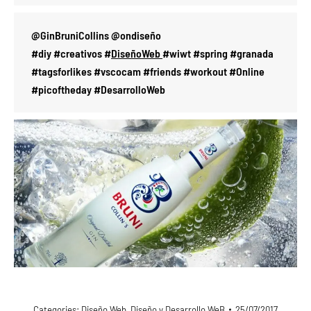
@GinBruniCollins @ondiseño
#diy #creativos #
DiseñoWeb
#wiwt #spring #granada
#tagsforlikes #vscocam #friends #workout #Online
#picoftheday #DesarrolloWeb
Categories:
Diseño Web
,
Diseño y Desarrollo WeB
25/07/2017