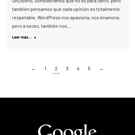
OnDiseño, consideramos que no es para tanto, pero
también pensamos que cada opinión es totalmente
respetable. WordPress nos apasiona, nos enamora,
pero a veces, también nos…
Leer más...
←
1
2
3
4
5
→