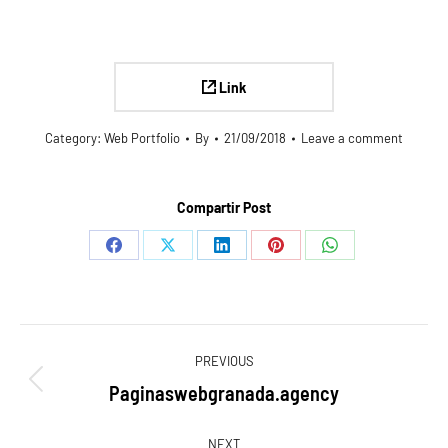
Link
Category:
Web Portfolio
By
21/09/2018
Leave a comment
Compartir Post
Share
Share
Share
Share
Share
on
on
on
on
on
Facebook
X
LinkedIn
Pinterest
WhatsApp
Navegación
PREVIOUS
entre
Paginaswebgranada.agency
Proyecto
anterior
NEXT