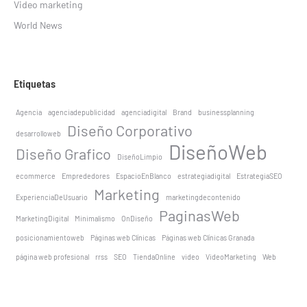
Video marketing
World News
Etiquetas
Agencia
agenciadepublicidad
agenciadigital
Brand
businessplanning
Diseño Corporativo
desarrolloweb
DiseñoWeb
Diseño Grafico
DiseñoLimpio
ecommerce
Emprededores
EspacioEnBlanco
estrategiadigital
EstrategiaSEO
Marketing
ExperienciaDeUsuario
marketingdecontenido
PaginasWeb
MarketingDigital
Minimalismo
OnDiseño
posicionamientoweb
Páginas web Clínicas
Páginas web Clínicas Granada
página web profesional
rrss
SEO
TiendaOnline
video
VideoMarketing
Web