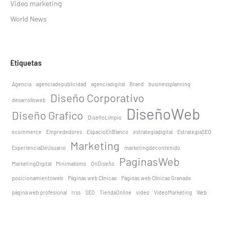
Video marketing
World News
Etiquetas
Agencia
agenciadepublicidad
agenciadigital
Brand
businessplanning
Diseño Corporativo
desarrolloweb
DiseñoWeb
Diseño Grafico
DiseñoLimpio
ecommerce
Emprededores
EspacioEnBlanco
estrategiadigital
EstrategiaSEO
Marketing
ExperienciaDeUsuario
marketingdecontenido
PaginasWeb
MarketingDigital
Minimalismo
OnDiseño
posicionamientoweb
Páginas web Clínicas
Páginas web Clínicas Granada
página web profesional
rrss
SEO
TiendaOnline
video
VideoMarketing
Web