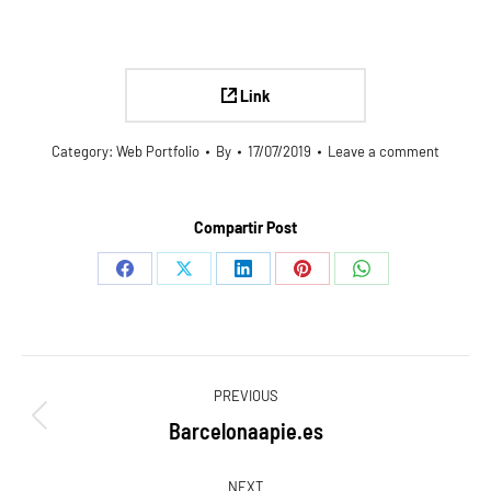
Link
Category:
Web Portfolio
By
17/07/2019
Leave a comment
Compartir Post
Share
Share
Share
Share
Share
on
on
on
on
on
Facebook
X
LinkedIn
Pinterest
WhatsApp
Navegación
PREVIOUS
entre
Barcelonaapie.es
Proyecto
anterior
NEXT