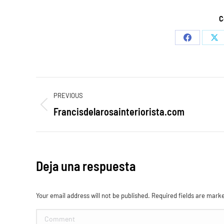
C
Share
Sh
on
on
Facebook
X
Navegación
PREVIOUS
entre
Francisdelarosainteriorista.com
Proyecto
anterior
proyectos
Deja una respuesta
Your email address will not be published. Required fields are mar
Comment