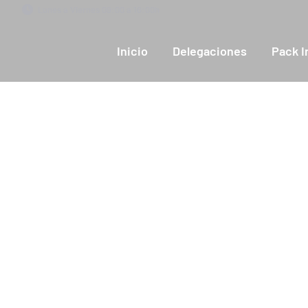
contenido
Lunes a Viernes 09:00 a 16:00h
Inicio
Delegaciones
Pack I