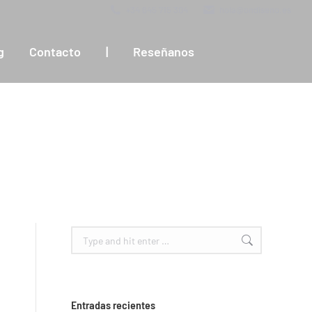
+34 645 715 304
hola@ondiseno.es
g
Contacto
|
Reseñanos
Search:
Entradas recientes