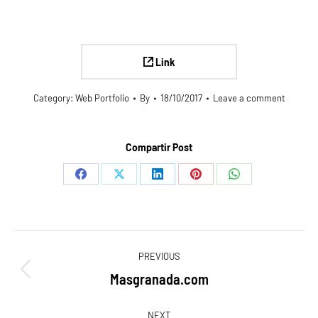
Link
Category:
Web Portfolio
By
18/10/2017
Leave a comment
Compartir Post
Share
Share
Share
Share
Share
on
on
on
on
on
Facebook
X
LinkedIn
Pinterest
WhatsApp
Navegación
PREVIOUS
entre
Masgranada.com
Proyecto
anterior
NEXT