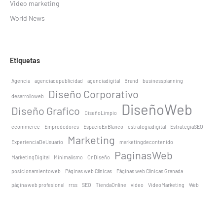
Video marketing
World News
Etiquetas
Agencia
agenciadepublicidad
agenciadigital
Brand
businessplanning
Diseño Corporativo
desarrolloweb
DiseñoWeb
Diseño Grafico
DiseñoLimpio
ecommerce
Emprededores
EspacioEnBlanco
estrategiadigital
EstrategiaSEO
Marketing
ExperienciaDeUsuario
marketingdecontenido
PaginasWeb
MarketingDigital
Minimalismo
OnDiseño
posicionamientoweb
Páginas web Clínicas
Páginas web Clínicas Granada
página web profesional
rrss
SEO
TiendaOnline
video
VideoMarketing
Web