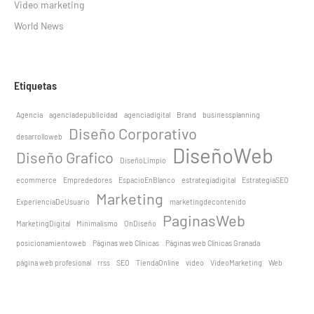
Video marketing
World News
Etiquetas
Agencia
agenciadepublicidad
agenciadigital
Brand
businessplanning
Diseño Corporativo
desarrolloweb
DiseñoWeb
Diseño Grafico
DiseñoLimpio
ecommerce
Emprededores
EspacioEnBlanco
estrategiadigital
EstrategiaSEO
Marketing
ExperienciaDeUsuario
marketingdecontenido
PaginasWeb
MarketingDigital
Minimalismo
OnDiseño
posicionamientoweb
Páginas web Clínicas
Páginas web Clínicas Granada
página web profesional
rrss
SEO
TiendaOnline
video
VideoMarketing
Web