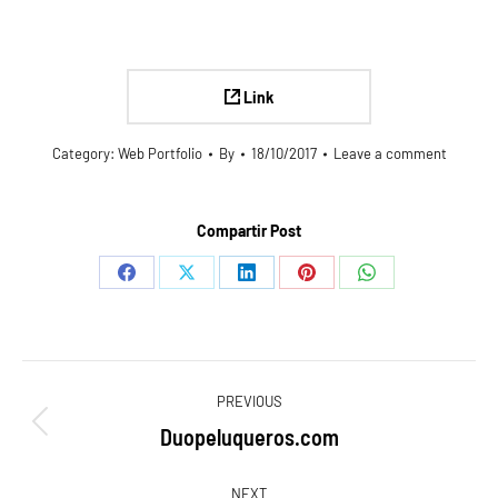
Link
Category:
Web Portfolio
By
18/10/2017
Leave a comment
Compartir Post
Share
Share
Share
Share
Share
on
on
on
on
on
Facebook
X
LinkedIn
Pinterest
WhatsApp
Navegación
PREVIOUS
entre
Duopeluqueros.com
Proyecto
anterior
NEXT