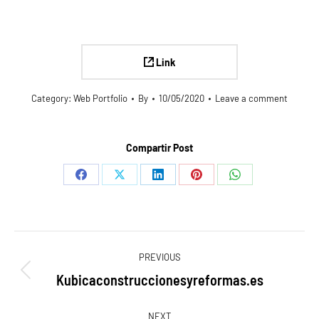
Link
Category:
Web Portfolio
By
10/05/2020
Leave a comment
Compartir Post
Share
Share
Share
Share
Share
on
on
on
on
on
Facebook
X
LinkedIn
Pinterest
WhatsApp
Navegación
PREVIOUS
entre
Kubicaconstruccionesyreformas.es
Proyecto
anterior
NEXT