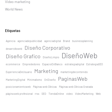
Video marketing
World News
Etiquetas
Agencia
agenciadepublicidad
agenciadigital
Brand
businessplanning
Diseño Corporativo
desarrolloweb
DiseñoWeb
Diseño Grafico
DiseñoLimpio
ecommerce
Emprededores
EspacioEnBlanco
estrategiadigital
EstrategiaSEO
Marketing
ExperienciaDeUsuario
marketingdecontenido
PaginasWeb
MarketingDigital
Minimalismo
OnDiseño
posicionamientoweb
Páginas web Clínicas
Páginas web Clínicas Granada
página web profesional
rrss
SEO
TiendaOnline
video
VideoMarketing
Web