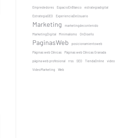
Emprededores
EspacioEnBlanco
estrategiadigital
EstrategiaSEO
ExperienciaDeUsuario
Marketing
marketingdecontenido
MarketingDigital
Minimalismo
OnDiseño
PaginasWeb
posicionamientoweb
Páginas web Clínicas
Páginas web Clínicas Granada
página web profesional
rrss
SEO
TiendaOnline
video
VideoMarketing
Web