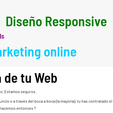
Diseño Responsive
ds
rketing online
a de tu Web
ño. Estamos seguros.
io o a través del boca a boca (la mayoría), tu has contratado el
e hacemos entonces ?