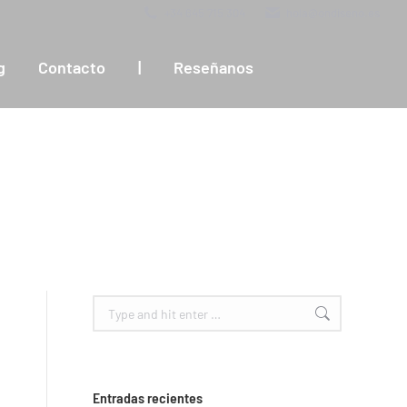
+34 645 715 304
hola@ondiseno.es
g
Contacto
|
Reseñanos
Search:
Entradas recientes