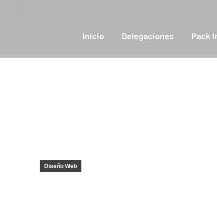
contenido
Lunes a Viernes 09:00 a 16:00h
Inicio
Delegaciones
Pack I
Diseño Web