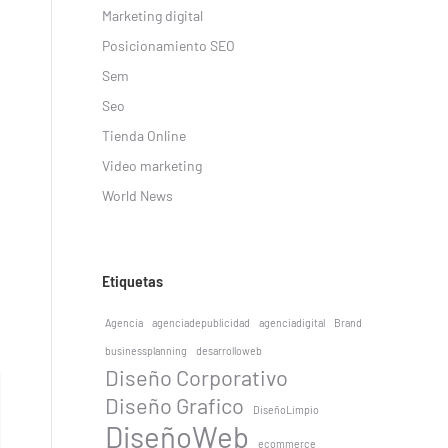
Marketing digital
Posicionamiento SEO
Sem
o
Seo
Tienda Online
Video marketing
World News
Etiquetas
Agencia
agenciadepublicidad
agenciadigital
Brand
businessplanning
desarrolloweb
Diseño Corporativo
Diseño Grafico
DiseñoLimpio
DiseñoWeb
ecommerce